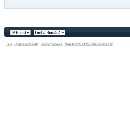
Sus
Pagina principala
Sterge Cookies
Marcheaza tot forumul ca fiind citit