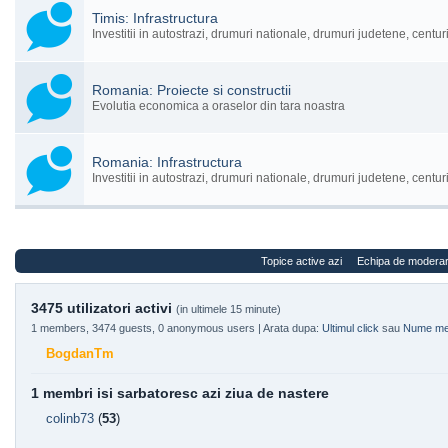
Timis: Infrastructura
Investitii in autostrazi, drumuri nationale, drumuri judetene, centuri
Romania: Proiecte si constructii
Evolutia economica a oraselor din tara noastra
Romania: Infrastructura
Investitii in autostrazi, drumuri nationale, drumuri judetene, centuri
Topice active azi
Echipa de modera
3475 utilizatori activi
(in ultimele 15 minute)
1 members, 3474 guests, 0 anonymous users | Arata dupa:
Ultimul click
sau
Nume m
BogdanTm
1 membri isi sarbatoresc azi ziua de nastere
colinb73
(
53
)