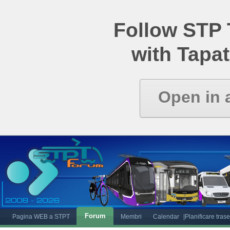
Follow STP
with Tapat
Open in 
Forum
Pagina WEB a STPT
Membri
Calendar
|Planificare tras