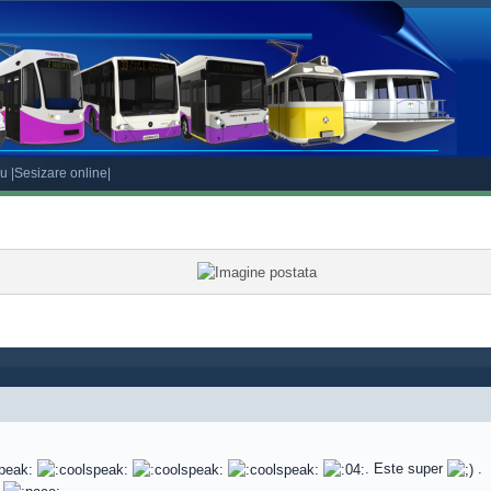
eu
|Sesizare online|
. Este super
.