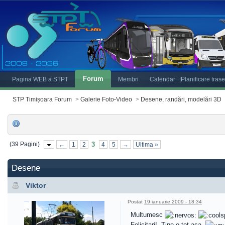
Forum
Pagina WEB a STPT
Membri
Calendar
|Planificare tras
STP Timișoara Forum
>
Galerie Foto-Video
>
Desene, randări, modelări 3D
(39 Pagini)
3
←
1
2
4
5
→
Ultima »
Desene
Viktor
Postat
19 ianuarie 2009 - 18:34
Multumesc
Felicitari!. Tine-o tot asa.