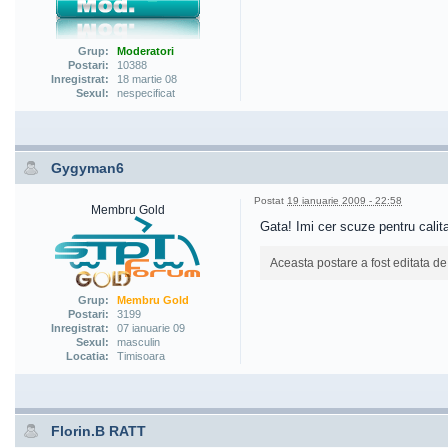
Grup:
Moderatori
Postari:
10388
Inregistrat:
18 martie 08
Sexul:
nespecificat
Gygyman6
Postat
19 ianuarie 2009 - 22:58
Membru Gold
Gata! Imi cer scuze pentru calit
Aceasta postare a fost editata d
Grup:
Membru Gold
Postari:
3199
Inregistrat:
07 ianuarie 09
Sexul:
masculin
Locatia:
Timisoara
Florin.B RATT