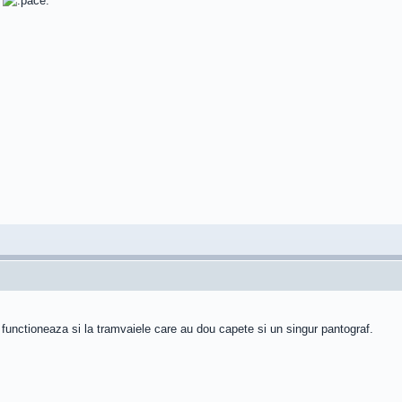
functioneaza si la tramvaiele care au dou capete si un singur pantograf.