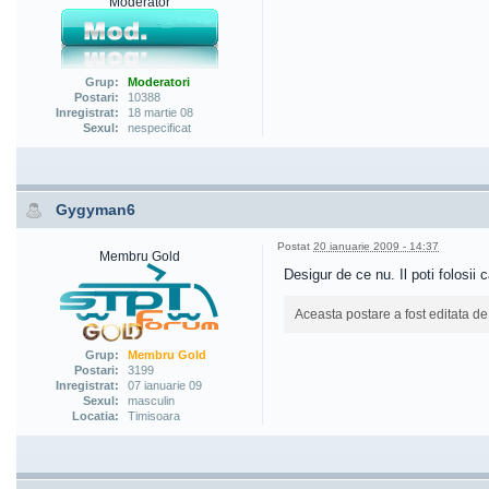
Moderator
Grup:
Moderatori
Postari:
10388
Inregistrat:
18 martie 08
Sexul:
nespecificat
Gygyman6
Postat
20 ianuarie 2009 - 14:37
Membru Gold
Desigur de ce nu. Il poti folosi
Aceasta postare a fost editata d
Grup:
Membru Gold
Postari:
3199
Inregistrat:
07 ianuarie 09
Sexul:
masculin
Locatia:
Timisoara