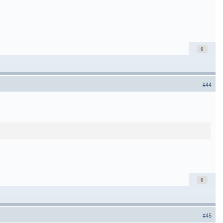
0
#44
0
#45