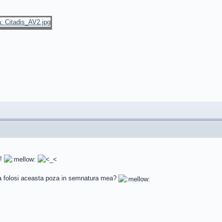
b!
ea folosi aceasta poza in semnatura mea?