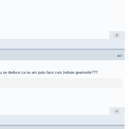
0
#47
e, nu se deduce ca nu am putu face cum trebuie geamurile???
0