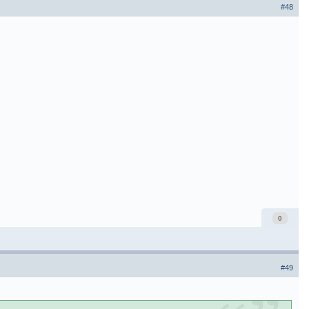
#48
0
#49