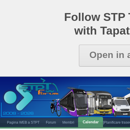
Follow STP
with Tapat
Open in 
Calendar
Pagina WEB a STPT
Forum
Membri
|Planificare tras