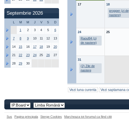
17
18
propper (zi de
Septembrie 2026
nastere)
L
M
M
J
V
S
D
1
2
3
4
5
6
24
25
7
8
9
10
11
12
13
Raoul94 (zi
de nastere)
14
15
16
17
18
19
20
21
22
23
24
25
26
27
31
28
29
30
(2) Zile de
nastere
Vezi luna curenta
Vezi saptamana c
Sus
Pagina principala
Sterge Cookies
Marcheaza tot forumul ca fiind citit