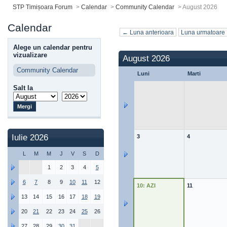
STP Timișoara Forum
>
Calendar
>
Community Calendar
>
August 2026
Calendar
← Luna anterioara
Luna urmatoare
Alege un calendar pentru
vizualizare
August 2026
Community Calendar
Luni
Marti
Salt la
Iulie 2026
3
4
L
M
M
J
V
S
D
1
2
3
4
5
6
7
8
9
10
11
12
10: AZI
11
13
14
15
16
17
18
19
20
21
22
23
24
25
26
27
28
29
30
31