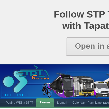
Follow STP
with Tapat
Open in 
Forum
Pagina WEB a STPT
Membri
Calendar
|Planificare tras