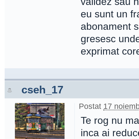
validez sau n
eu sunt un fr
abonament si
gresesc und
exprimat core
cseh_17
Postat
17 noiemb
Te rog nu ma
inca ai reduc