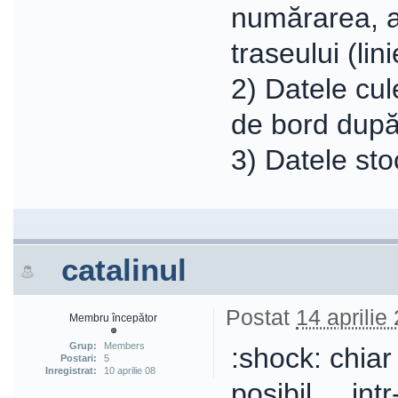
numărarea, a 
traseului (lini
2) Datele cu
de bord după 
3) Datele sto
catalinul
Postat
14 aprilie
Membru începător
Grup:
Members
:shock: chiar
Postari:
5
Inregistrat:
10 aprilie 08
posibil.....in