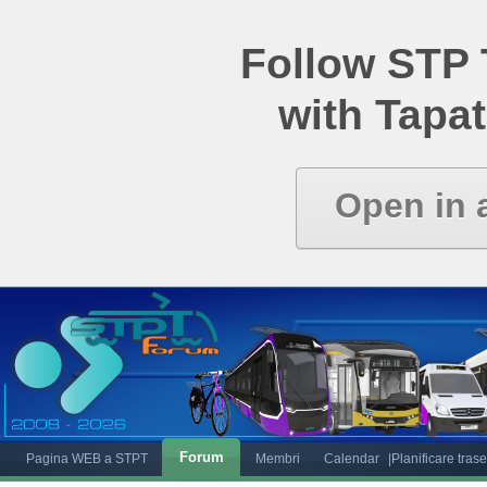
Follow STP
with Tapat
Open in 
Forum
Pagina WEB a STPT
Membri
Calendar
|Planificare tras