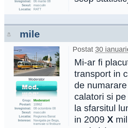
Inregistrat:
06 martie 08
Sexul:
masculin
Locatia:
RATT
mile
Postat
30 ianuari
Mi-ar fi placu
transport in 
Moderator
de numarare a
calatori si pe 
Grup:
Moderatori
Postari:
10862
la sfarsitul 
Inregistrat:
08 octombrie 08
Sexul:
masculin
in 2009
X
mil
Locatia:
Regiunea Banat
Interese:
Navigatia pe Bega,
tramvaie si firobuze