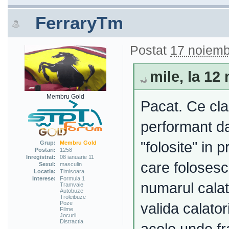
FerraryTm
Postat
17 noiemb
mile, la 12
Membru Gold
Pacat. Ce cla
performant da
"folosite" in
Grup:
Membru Gold
Postari:
1258
Inregistrat:
08 ianuarie 11
care folosesc
Sexul:
masculin
Locatia:
Timisoara
Interese:
Formula 1
numarul calato
Tramvaie
Autobuze
Troleibuze
Poze
valida calator
Filme
Jocurii
Distractia