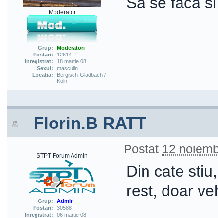
Sa se faca si 
Moderator
Grup:
Moderatori
Postari:
12614
Inregistrat:
18 martie 08
Sexul:
masculin
Locatia:
Bergisch-Gladbach /
Köln
Florin.B RATT
Postat
12 noiemb
STPT Forum Admin
Din cate stiu
rest, doar ve
Grup:
Admin
Postari:
30588
Inregistrat:
06 martie 08