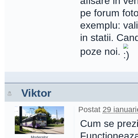
afisare in ve
pe forum foto
exemplu: vali
in statii. Ca
poze noi.
Viktor
Postat
29 ianuari
Cum se prezi
Functioneaza
Moderator