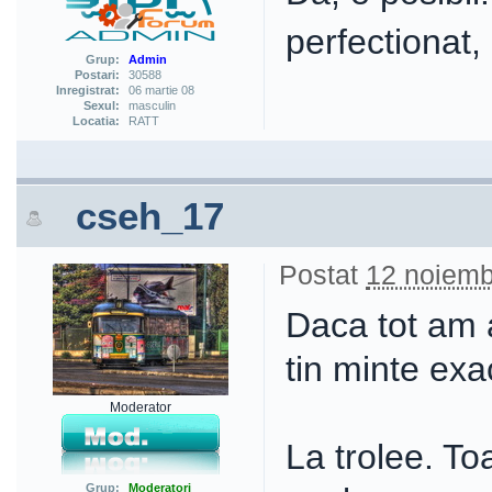
perfectionat, 
Grup:
Admin
Postari:
30588
Inregistrat:
06 martie 08
Sexul:
masculin
Locatia:
RATT
cseh_17
Postat
12 noiemb
Daca tot am a
tin minte exa
Moderator
La trolee. To
Grup:
Moderatori