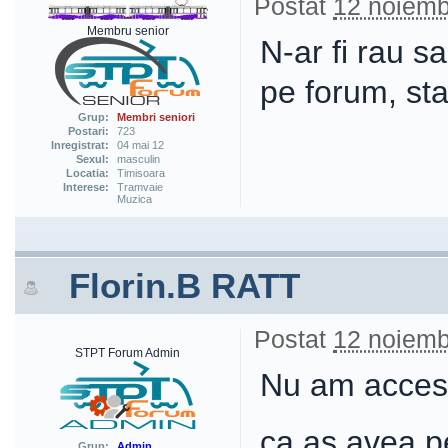
Postat
12 noiemb
Membru senior
N-ar fi rau sa
pe forum, stat
Grup:
Membri seniori
Postari:
723
Inregistrat:
04 mai 12
Sexul:
masculin
Locatia:
Timisoara
Interese:
Tramvaie
Muzica
Florin.B RATT
Postat
12 noiemb
STPT Forum Admin
Nu am acces l
ca as avea p
Grup:
Admin