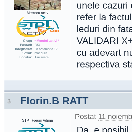
unele cazuri
Membru activ
refer la fact
leduri din fa
VALIDARI X+
Grup:
* Membri activi *
Postari:
283
Inregistrat:
28 octombrie 12
cu adevart n
Sexul:
masculin
Locatia:
Timisoara
respectiva st
Florin.B RATT
Postat
11 noiemb
STPT Forum Admin
Da, e posibil