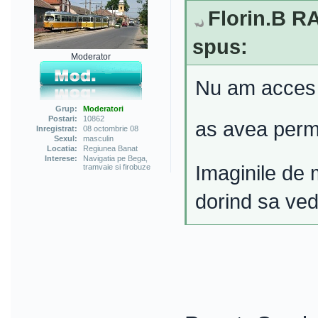
Florin.B RA
spus:
Moderator
Nu am acces l
Grup:
Moderatori
Postari:
10862
as avea permi
Inregistrat:
08 octombrie 08
Sexul:
masculin
Locatia:
Regiunea Banat
Interese:
Navigatia pe Bega,
Imaginile de 
tramvaie si firobuze
dorind sa ved