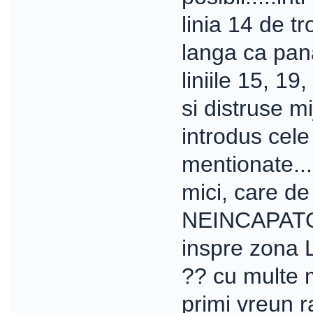
linia 14 de tr
langa ca pana
liniile 15, 19
si distruse m
introdus cele
mentionate...
mici, care de
NEINCAPATOAR
inspre zona Li
?? cu multe m
primi vreun r