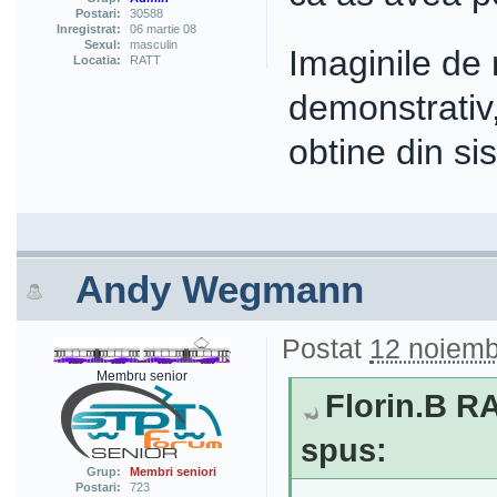
Postari:
30588
Inregistrat:
06 martie 08
Sexul:
masculin
Imaginile de
Locatia:
RATT
demonstrativ,
obtine din si
Andy Wegmann
Postat
12 noiemb
Membru senior
Florin.B RA
spus:
Grup:
Membri seniori
Postari:
723