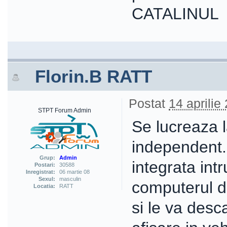
CATALINUL
Florin.B RATT
Postat
14 aprilie
STPT Forum Admin
Se lucreaza l
independent. 
Grup:
Admin
integrata int
Postari:
30588
Inregistrat:
06 martie 08
Sexul:
masculin
computerul d
Locatia:
RATT
si le va desc