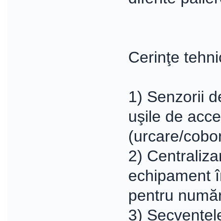
Cerinţe tehn
1) Senzorii d
uşile de acce
(urcare/cobor
2) Centraliza
echipament î
pentru numă
3) Secvenţele