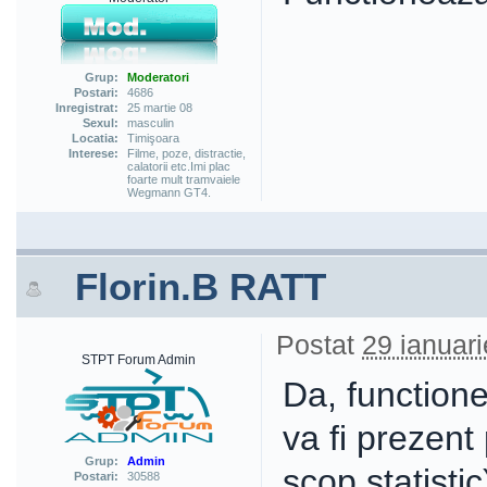
Grup:
Moderatori
Postari:
4686
Inregistrat:
25 martie 08
Sexul:
masculin
Locatia:
Timişoara
Interese:
Filme, poze, distractie,
calatorii etc.Imi plac
foarte mult tramvaiele
Wegmann GT4.
Florin.B RATT
Postat
29 ianuari
STPT Forum Admin
Da, function
va fi prezent
Grup:
Admin
scop statistic
Postari:
30588