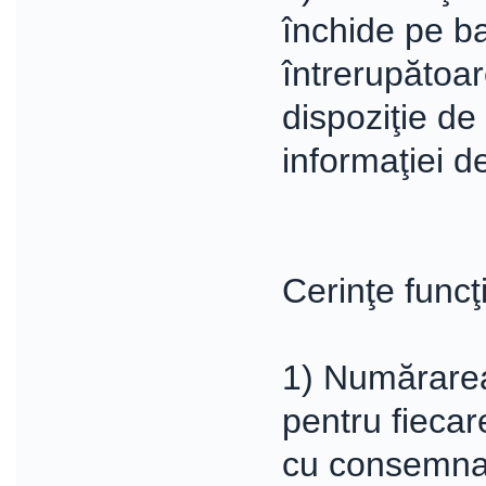
închide pe ba
întrerupătoa
dispoziţie de
informaţiei d
Cerinţe funcţ
1) Numărarea
pentru fiecar
cu consemnar