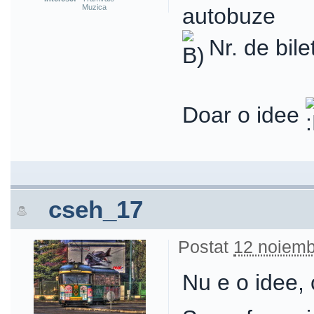
Muzica
autobuze
Nr. de bile
Doar o idee
cseh_17
Postat
12 noiemb
Nu e o idee, 