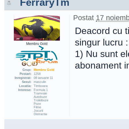
FerraryTm
Postat
17 noiemb
Deacord cu ti
singur lucru :
Membru Gold
1) Nu sunt el
abonament i
Grup:
Membru Gold
Postari:
1258
Inregistrat:
08 ianuarie 11
Sexul:
masculin
Locatia:
Timisoara
Interese:
Formula 1
Tramvaie
Autobuze
Troleibuze
Poze
Filme
Jocurii
Distractia