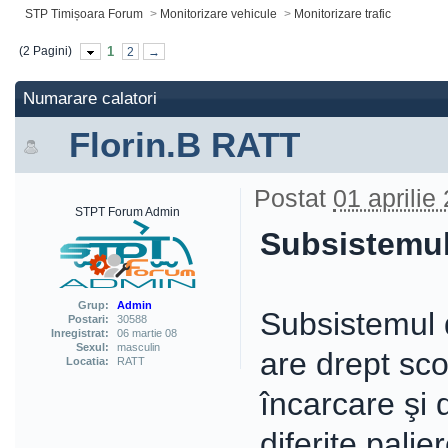
STP Timișoara Forum
>
Monitorizare vehicule
>
Monitorizare trafic
(2 Pagini)
1
2
→
Numarare calatori
Florin.B RATT
Postat
01 aprilie
STPT Forum Admin
Subsistemul
Grup:
Admin
Subsistemul 
Postari:
30588
Inregistrat:
06 martie 08
Sexul:
masculin
are drept sco
Locatia:
RATT
încarcare şi 
diferite palier