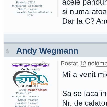
acele panour
Postari:
12614
Inregistrat:
18 martie 08
si numaratoa
Sexul:
masculin
Locatia:
Bergisch-Gladbach /
Köln
Dar la C? A
Andy Wegmann
Postat
12 noiemb
Membru senior
Mi-a venit mi
Grup:
Membri seniori
Sa se faca in
Postari:
723
Inregistrat:
04 mai 12
Sexul:
masculin
Nr. de calato
Locatia:
Timisoara
Interese:
Tramvaie