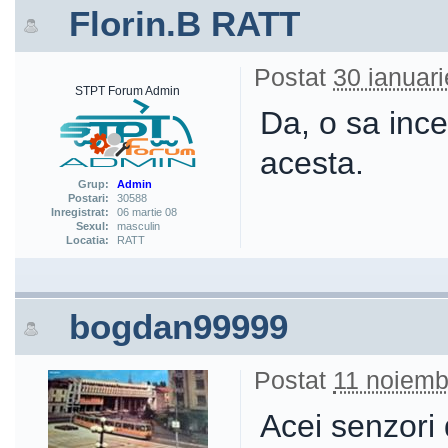
Florin.B RATT
Postat
30 ianuari
STPT Forum Admin
Da, o sa ince
acesta.
Grup:
Admin
Postari:
30588
Inregistrat:
06 martie 08
Sexul:
masculin
Locatia:
RATT
bogdan99999
Postat
11 noiemb
Acei senzori