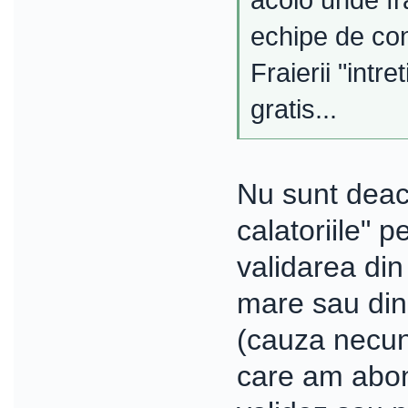
acolo unde fr
echipe de cont
Fraierii "intre
gratis...
Nu sunt deaco
calatoriile" 
validarea din
mare sau din
(cauza necun
care am abon