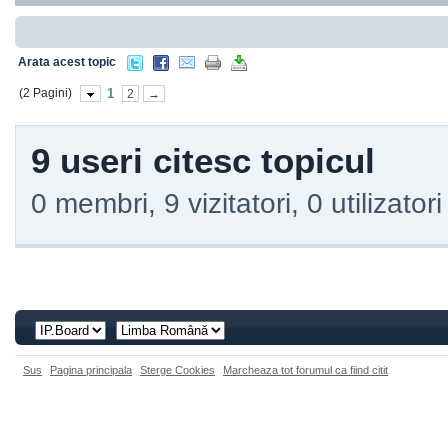
Arata acest topic
(2 Pagini)
1
2
→
9 useri citesc topicul
0 membri, 9 vizitatori, 0 utilizator
Sus
Pagina principala
Sterge Cookies
Marcheaza tot forumul ca fiind citit