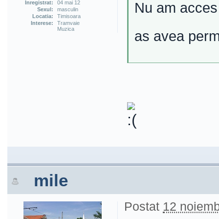
Inregistrat:
04 mai 12
Nu am acces l
Sexul:
masculin
Locatia:
Timisoara
Interese:
Tramvaie
Muzica
as avea permi
mile
Postat
12 noiemb