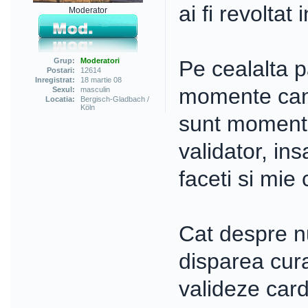
ai fi revoltat
Moderator
Grup:
Moderatori
Pe cealalta p
Postari:
12614
Inregistrat:
18 martie 08
momente can
Sexul:
masculin
Locatia:
Bergisch-Gladbach /
Köln
sunt momente 
validator, in
faceti si mie 
Cat despre n
disparea cura
valideze card