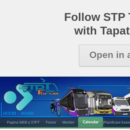
Follow STP
with Tapat
Open in 
Calendar
Pagina WEB a STPT
Forum
Membri
|Planificare tras