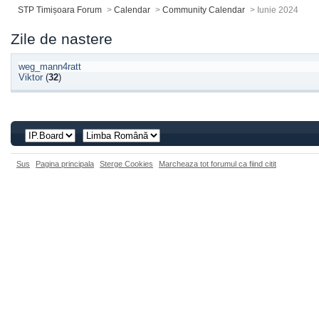
STP Timișoara Forum
>
Calendar
>
Community Calendar
>
Iunie 2024
Zile de nastere
weg_mann4ratt
Viktor
(
32
)
Sus
Pagina principala
Sterge Cookies
Marcheaza tot forumul ca fiind citit