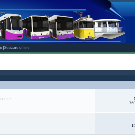
eu
|Sesizare online|
torilor.
760
15