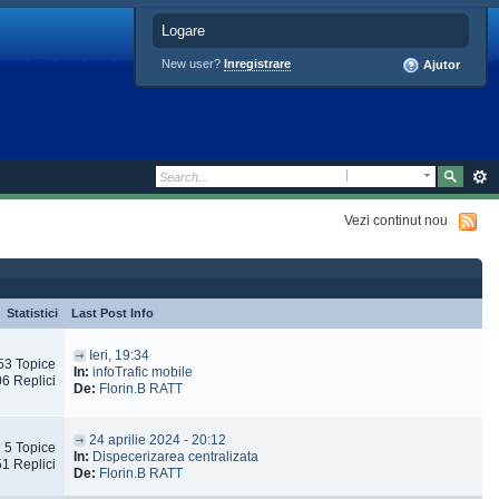
Logare
New user?
Inregistrare
Ajutor
Vezi continut nou
Statistici
Last Post Info
Ieri, 19:34
53 Topice
In:
infoTrafic mobile
6 Replici
De:
Florin.B RATT
24 aprilie 2024 - 20:12
5 Topice
In:
Dispecerizarea centralizata
1 Replici
De:
Florin.B RATT