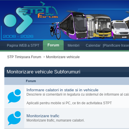
Forum
Pagina WEB a STPT
Membri
Calendar
|Planificare tras
STP Timișoara Forum
>
Monitorizare vehicule
Monitorizare vehicule Subforumuri
Forum
Informare calatori in statie si in vehicule
Descriere si comentarii in legatura cu sistemul de informare al cala
Aplicatii pentru mobile si PC, ce tin de activitatea STPT
Monitorizare trafic
Monitorizare trafic, numarare calatori.