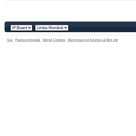
Sus
Pagina principala
Sterge Cookies
Marcheaza tot forumul ca fiind citit