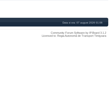
Data si ora: 07 august 2026 01:06
Community Forum Software by IP.Board 3.1.2
Licensed to: Regia Autonomă de Transport Timişoara