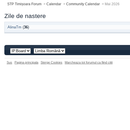
STP Timișoara Forum
>
Calendar
>
Community Calendar
>
Mai 2026
Zile de nastere
AlinaTm
(
36
)
Sus
Pagina principala
Sterge Cookies
Marcheaza tot forumul ca fiind citit