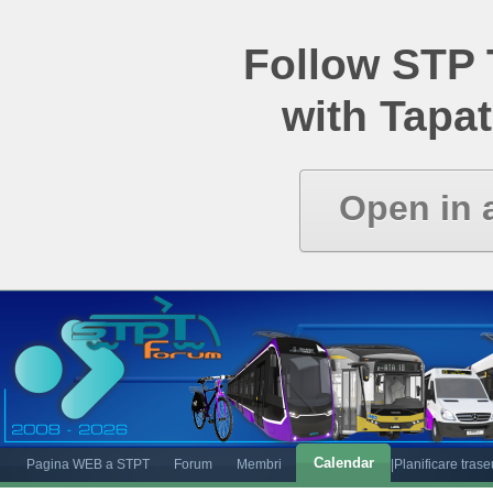
Follow STP
with Tapat
Open in 
Calendar
Pagina WEB a STPT
Forum
Membri
|Planificare tras