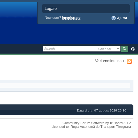
Logare
New user?
Inregistrare
Ajutor
Calendar
Vezi continut nou
Data si ora: 07 august 2026 20:30
Community Forum Software by IP.Board 3.1.2
Licensed to: Regia Autonomă de Transport Timişoara