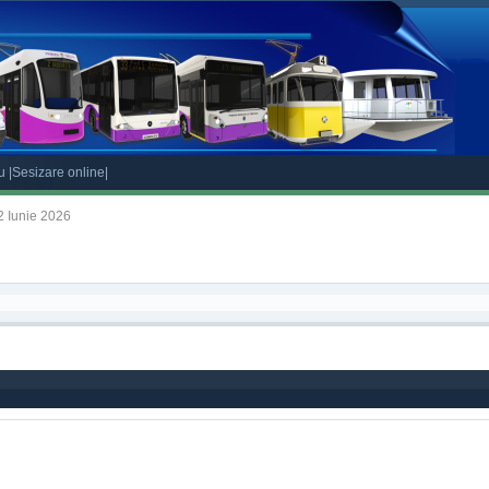
eu
|Sesizare online|
2 Iunie 2026