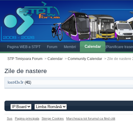
Calendar
Pagina WEB a STPT
Forum
Membri
|Planificare tras
STP Timișoara Forum
>
Calendar
>
Community Calendar
>
Zile de nastere 
Zile de nastere
lost43v3r
(
41
)
Sus
Pagina principala
Sterge Cookies
Marcheaza tot forumul ca fiind citit