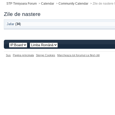
STP Timișoara Forum
>
Calendar
>
Community Calendar
>
Zile de nastere 
Zile de nastere
Jafar
(
34
)
Sus
Pagina principala
Sterge Cookies
Marcheaza tot forumul ca fiind citit