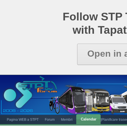
Follow STP
with Tapat
Open in 
Calendar
Pagina WEB a STPT
Forum
Membri
|Planificare tras