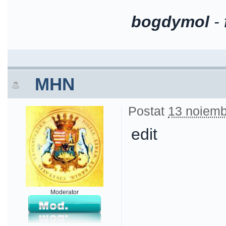
bogdymol
-
MHN
Postat
13 noiemb
edit
Moderator