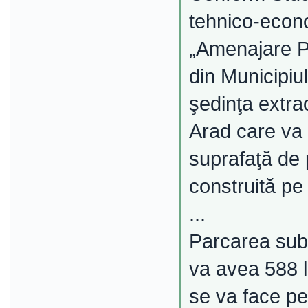
tehnico-econo
„Amenajare P
din Municipiul
şedinţa extra
Arad care va 
suprafaţă de p
construită pe
...
Parcarea subt
va avea 588 l
se va face pe