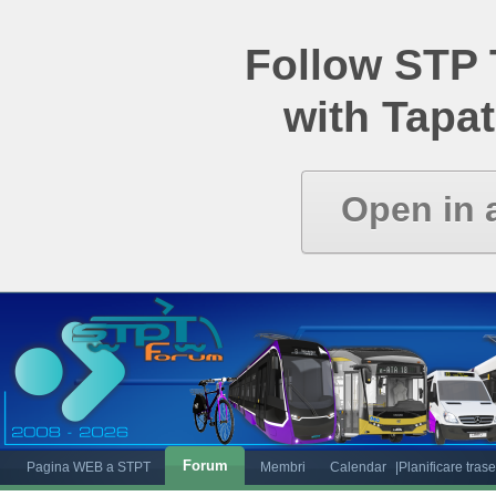
Follow STP
with Tapat
Open in 
Forum
Pagina WEB a STPT
Membri
Calendar
|Planificare tras