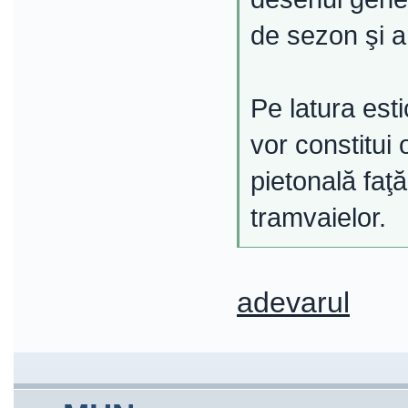
de sezon şi ar
Pe latura esti
vor constitui
pietonală faţ
tramvaielor.
adevarul