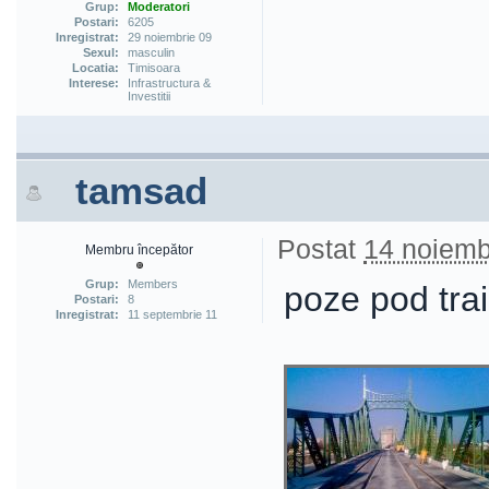
Grup:
Moderatori
Postari:
6205
Inregistrat:
29 noiembrie 09
Sexul:
masculin
Locatia:
Timisoara
Interese:
Infrastructura &
Investitii
tamsad
Postat
14 noiemb
Membru începător
Grup:
Members
poze pod tra
Postari:
8
Inregistrat:
11 septembrie 11