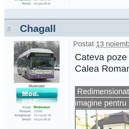
Sexul:
nespecificat
Chagall
Postat
13 noiemb
Cateva poze c
Calea Romani
Moderator
Redimensionat 
imagine pentru 
Grup:
Moderatori
Postari:
10389
Inregistrat:
18 martie 08
Sexul:
nespecificat