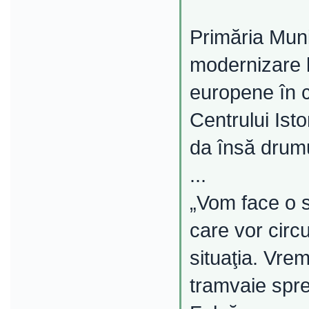
Primăria Muni
modernizare l
europene în c
Centrului Isto
da însă drumul
...
„Vom face o s
care vor circ
situaţia. Vre
tramvaie spr