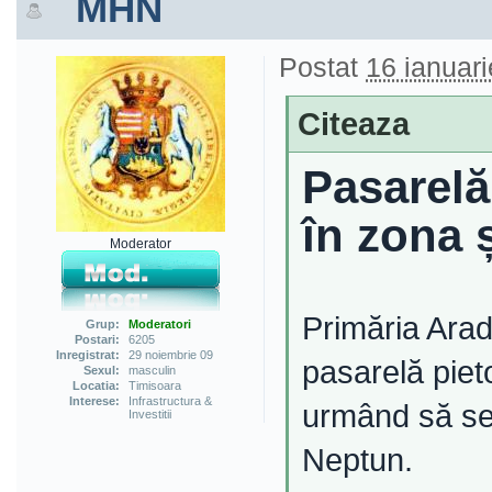
MHN
Postat
16 ianuari
Citeaza
Pasarelă
în zona 
Moderator
Primăria Arad
Grup:
Moderatori
Postari:
6205
Inregistrat:
29 noiembrie 09
pasarelă piet
Sexul:
masculin
Locatia:
Timisoara
Interese:
Infrastructura &
urmând să se 
Investitii
Neptun.