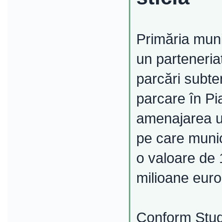
Primăria muni
un parteneria
parcări subte
parcare în Pi
amenajarea un
pe care munic
o valoare de 
milioane euro
Conform Studiu