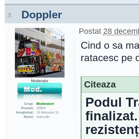
Doppler
Postat
28 decemb
Cind o sa ma
ratacesc pe o
Moderator
Citeaza
Podul Tra
Grup:
Moderatori
Postari:
10664
finalizat
Inregistrat:
14 februarie 11
Sexul:
masculin
rezisten