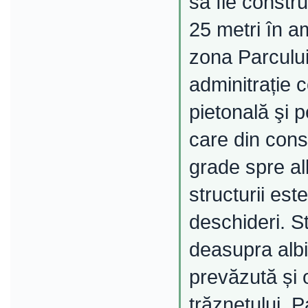
să fie constr
25 metri în a
zona Parcului
adminitrație 
pietonală şi p
care din consi
grade spre al
structurii est
deschideri. St
deasupra albi
prevăzută și o
trăznetului. 