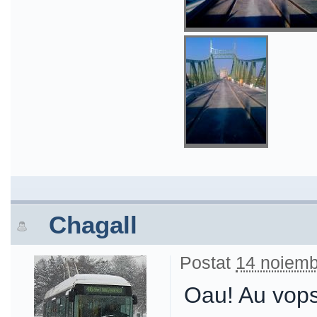
Chagall
Postat
14 noiemb
Oau! Au vopsi