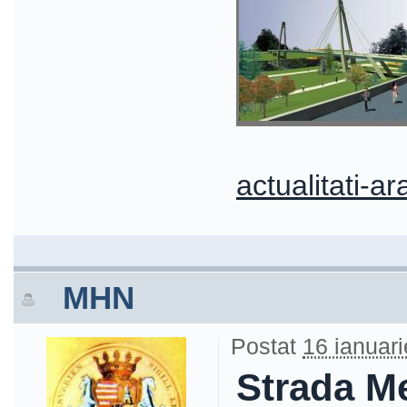
actualitati-ar
MHN
Postat
16 ianuari
Strada M