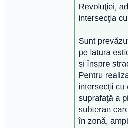
Revoluţiei, ad
intersecţia cu
Sunt prevăzut
pe latura esti
şi înspre str
Pentru realiz
intersecţii cu
suprafaţă a p
subteran caros
în zonă, ampla