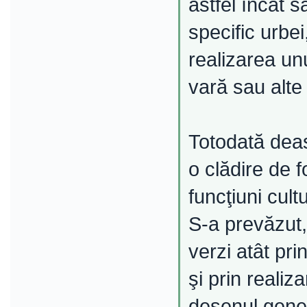
astfel încât 
specific urbei
realizarea un
vară sau alte 
Totodată deas
o clădire de f
funcţiuni cult
S-a prevăzut,
verzi atât prin
şi prin reali
desenul genera