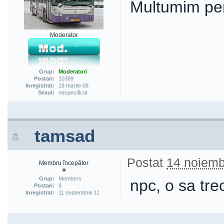
Multumim pe
Moderator
Grup:
Moderatori
Postari:
10389
Inregistrat:
18 martie 08
Sexul:
nespecificat
tamsad
Postat
14 noiemb
Membru începător
Grup:
Members
npc, o sa tre
Postari:
8
Inregistrat:
11 septembrie 11