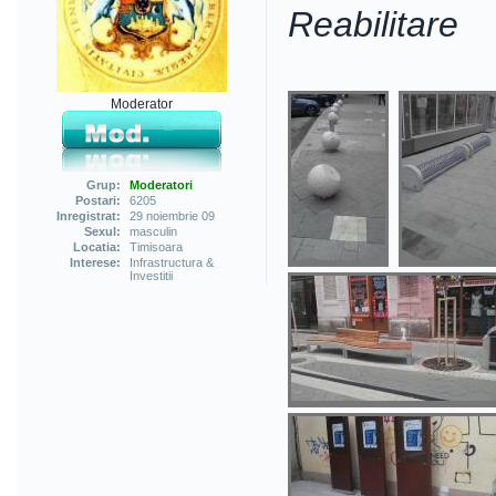
Reabilitare
Moderator
Grup:
Moderatori
Postari:
6205
Inregistrat:
29 noiembrie 09
Sexul:
masculin
Locatia:
Timisoara
Interese:
Infrastructura &
Investitii