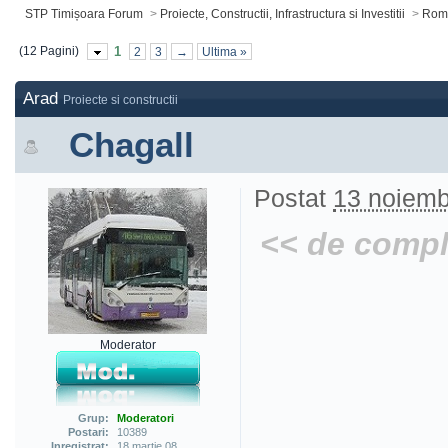
STP Timișoara Forum
>
Proiecte, Constructii, Infrastructura si Investitii
>
Roma
(12 Pagini)
1
2
3
→
Ultima »
Arad
Proiecte si constructii
Chagall
Postat
13 noiemb
<< de comple
Moderator
Grup:
Moderatori
Postari:
10389
Inregistrat:
18 martie 08