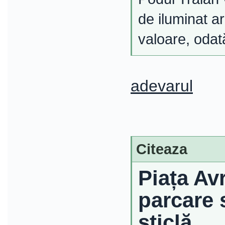
de iluminat a
valoare, odată
adevarul
Citeaza
Piața Av
parcare 
sticlă