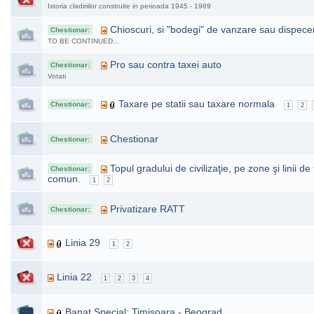
Istoria cladiriilor construite in perioada 1945 - 1989
Chioscuri, si "bodegi" de vanzare sau dispece
Chestionar:
TO BE CONTINUED...
Pro sau contra taxei auto
Chestionar:
Votati
Taxare pe statii sau taxare normala
Chestionar:
1
2
Chestionar
Chestionar:
Topul gradului de civilizaţie, pe zone şi linii de
Chestionar:
comun.
1
2
Privatizare RATT
Chestionar:
Linia 29
1
2
Linia 22
1
2
3
4
Banat Special: Timisoara - Beograd