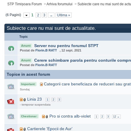
STP Timișoara Forum
>
Arhiva forumului
>
Subiecte care nu mai sunt de actua
(6 Pagini)
1
2
3
→
Ultima »
Subiecte care nu mai sunt de actualitate.
Topic
Server nou pentru forumul STPT
Anunt
Postat de
Florin.B RATT
, 12 sept. 2021
Cerere schimbare parola pentru conturile compro
Anunt
Postat de
Florin.B RATT
Topice in acest forum
Categorii care beneficiaza de reduceri sau gratu
Important:
Sondaj
Linia 23
1
2
3
- temporar suspendata
Pro si contra alb-violet
Chestionar:
1
2
3
12 →
Cartierele 'Epocii de Aur'