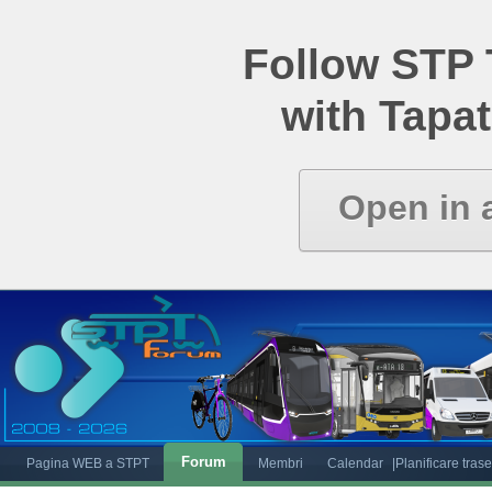
Follow STP
with Tapat
Open in 
Forum
Pagina WEB a STPT
Membri
Calendar
|Planificare tras