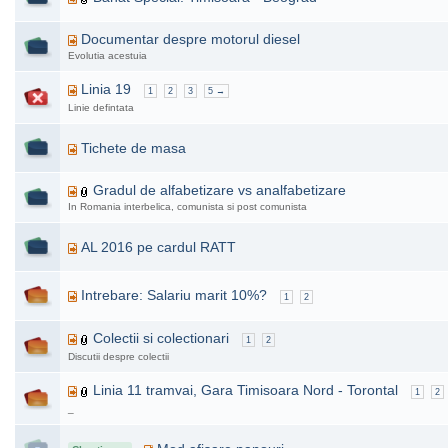
Documentar despre motorul diesel
Evolutia acestuia
Linia 19
1
2
3
5 →
Linie defintata
Tichete de masa
Gradul de alfabetizare vs analfabetizare
In Romania interbelica, comunista si post comunista
AL 2016 pe cardul RATT
Intrebare: Salariu marit 10%?
1
2
Colectii si colectionari
1
2
Discutii despre colectii
Linia 11 tramvai, Gara Timisoara Nord - Torontal
1
2
_