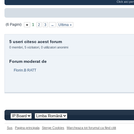
Click aici pe
(6 Pagini)
1
2
3
→
Ultima »
5 useri citesc acest forum
0 membri, 5 vizitatori, 0 utilizatori anonimi
Forum moderat de
Florin.B RATT
Sus
Pagina principala
Sterge Cookies
Marcheaza tot forumul ca fiind citit