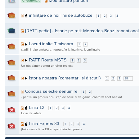
Mod afisare panouri
Chestionar:
înfiinţare de noi linii de autobuze
1
2
3
4
[RATT-pedia] - Istorie pe roti: Mercedes-Benz Irannational
Locuri inalte Timisoara
1
2
cladiri inalte timisoara, fotografie la inaltime, locuri inalte
RATT Route MSTS
1
2
3
Un mic ajutor pentru un viitor proiect
Istoria noastra (comentarii si discutii)
1
2
3
38 →
Concurs selecție denumire
1
2
- pentru un produs nou, cap de serie si de gama, conform brief anexat
Linia 12
1
2
3
4
Linie defintata
Linia Expres 33
1
2
3
4
(Inlocuieste linia E8 suspendata temporar)