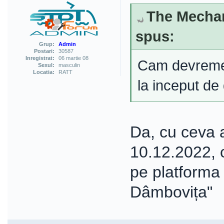
The Mechani
spus:
Grup:
Admin
Postari:
30587
Inregistrat:
06 martie 08
Cam devreme l
Sexul:
masculin
Locatia:
RATT
la inceput de
Da, cu ceva 
10.12.2022, 
pe platforma
Dâmbovița"