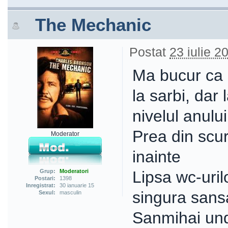
The Mechanic
Postat
23 iulie 2
Ma bucur ca 
la sarbi, dar
nivelul anulu
Prea din scur
Moderator
inainte
Grup:
Moderatori
Lipsa wc-urilo
Postari:
1398
Inregistrat:
30 ianuarie 15
singura sansa
Sexul:
masculin
Sanmihai unde