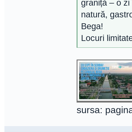
graniță – o z
natură, gastr
Bega!
Locuri limitate
sursa: pagina