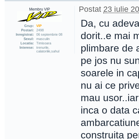
Postat
23 iulie 2
Membru VIP
Da, cu adeva
Grup:
VIP
Postari:
2498
dorit..e mai m
Inregistrat:
06 septembrie 08
Sexul:
masculin
Locatia:
Timisoara
plimbare de 
Interese:
trenurile,
calatoriile,sahul
pe jos nu sun
soarele in c
nu ai ce prive
mau usor..iar
inca o data c
ambarcatiune 
construita pe