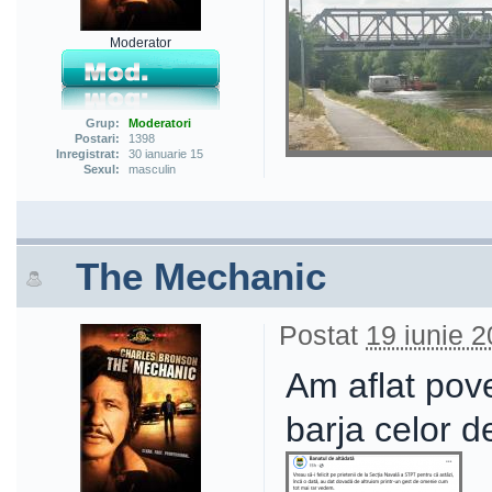
Moderator
Grup:
Moderatori
Postari:
1398
Inregistrat:
30 ianuarie 15
Sexul:
masculin
The Mechanic
Postat
19 iunie 2
Am aflat pov
barja celor d