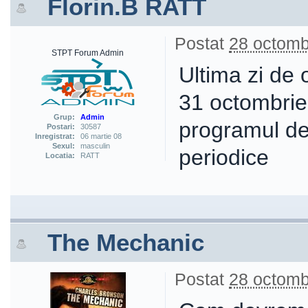
Florin.B RATT
Postat
28 octomb
STPT Forum Admin
Ultima zi de 
31 octombrie 
Grup:
Admin
programul de 
Postari:
30587
Inregistrat:
06 martie 08
Sexul:
masculin
periodice
Locatia:
RATT
The Mechanic
Postat
28 octomb