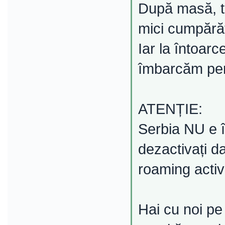
După masă, ti
mici cumpărătu
Iar la întoarc
îmbarcăm pen
ATENȚIE:
Serbia NU e î
dezactivați d
roaming activ
Hai cu noi pe