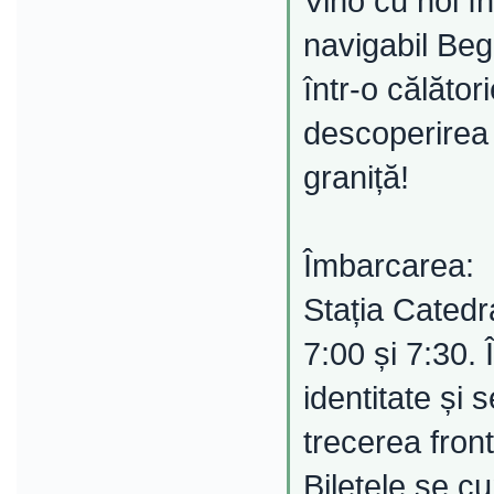
Vino cu noi î
navigabil Beg
într-o călăto
descoperirea 
graniță!
Îmbarcarea:
Stația Catedra
7:00 și 7:30. 
identitate și
trecerea front
Biletele se c