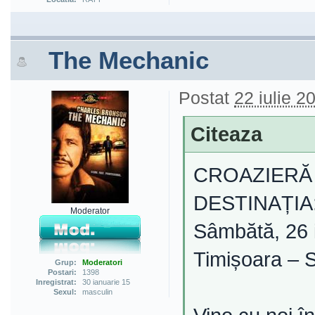
The Mechanic
Postat
22 iulie 2
Citeaza
CROAZIERĂ 
DESTINAȚIA
Moderator
Sâmbătă, 26 
Timișoara – Sr
Grup:
Moderatori
Postari:
1398
Inregistrat:
30 ianuarie 15
Sexul:
masculin