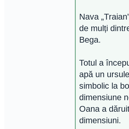
Nava „Traian”
de mulți dint
Bega.
Totul a încep
apă un ursuleț
simbolic la b
dimensiune n
Oana a dăruit
dimensiuni.