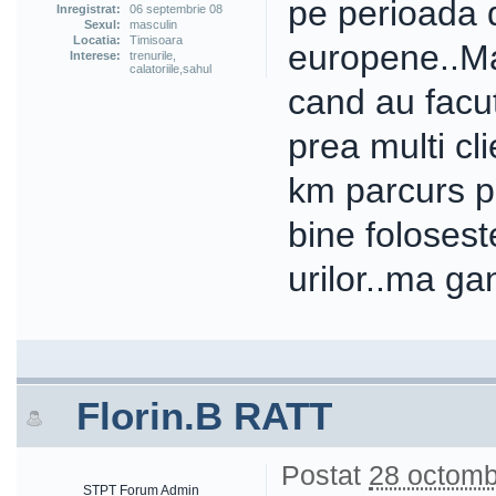
pe perioada d
Inregistrat:
06 septembrie 08
Sexul:
masculin
Locatia:
Timisoara
europene..Ma
Interese:
trenurile,
calatoriile,sahul
cand au facut 
prea multi cli
km parcurs p
bine folosest
urilor..ma ga
Florin.B RATT
Postat
28 octomb
STPT Forum Admin