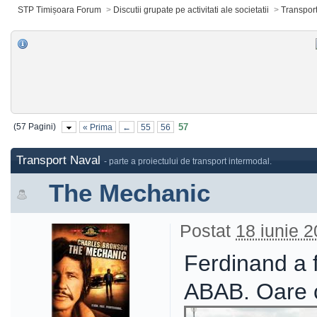
STP Timișoara Forum
>
Discutii grupate pe activitati ale societatii
>
Transpor
(57 Pagini)
57
« Prima
←
55
56
Transport Naval
- parte a proiectului de transport intermodal.
The Mechanic
Postat
18 iunie 2
Ferdinand a f
ABAB. Oare ce