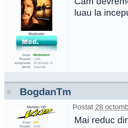
Cam devreme 
luau la ince
Moderator
Grup:
Moderatori
Postari:
1398
Inregistrat:
30 ianuarie 15
Sexul:
masculin
BogdanTm
Postat
28 octomb
Membru VIP
Mai reduc din
Grup:
VIP
Postari:
2498