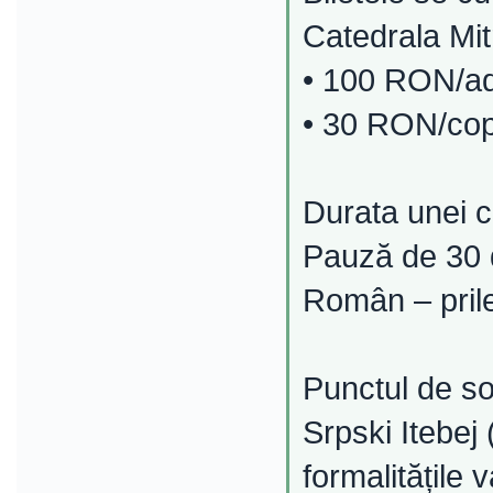
Catedrala Mit
• 100 RON/adu
• 30 RON/copi
Durata unei c
Pauză de 30 
Român – prilej
Punctul de so
Srpski Itebej
formalitățile