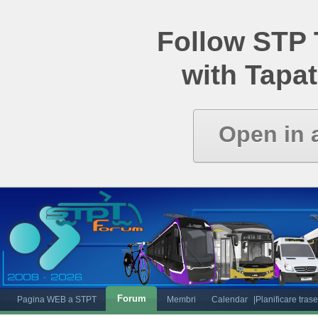
Follow STP
with Tapat
Open in 
Forum
Pagina WEB a STPT
Membri
Calendar
|Planificare tras