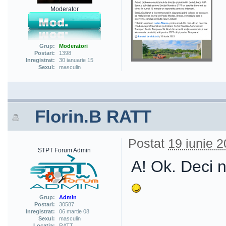
Moderator
Grup:
Moderatori
Postari:
1398
Inregistrat:
30 ianuarie 15
Sexul:
masculin
Florin.B RATT
Postat
19 iunie 2
STPT Forum Admin
A! Ok. Deci nu
Grup:
Admin
Postari:
30587
Inregistrat:
06 martie 08
Sexul:
masculin
Locatia:
RATT