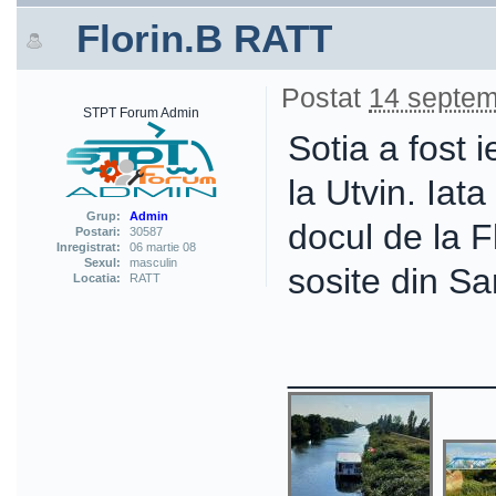
Florin.B RATT
Postat
14 septem
STPT Forum Admin
Sotia a fost
la Utvin. Iat
Grup:
Admin
docul de la F
Postari:
30587
Inregistrat:
06 martie 08
Sexul:
masculin
sosite din Sa
Locatia:
RATT
___________