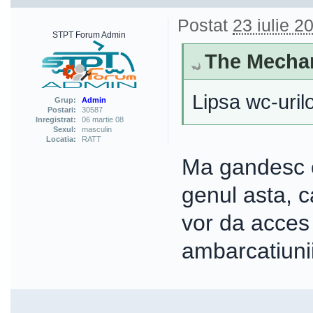
Postat
23 iulie 2
STPT Forum Admin
The Mechani
Lipsa wc-urilo
Grup:
Admin
Postari:
30587
Inregistrat:
06 martie 08
Sexul:
masculin
Locatia:
RATT
Ma gandesc ca
genul asta, c
vor da acces 
ambarcatiunii