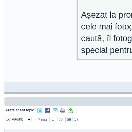
Așezat la pro
cele mai fotog
caută, îl fot
special pentr
Arata acest topic
(57 Pagini)
57
« Prima
←
55
56