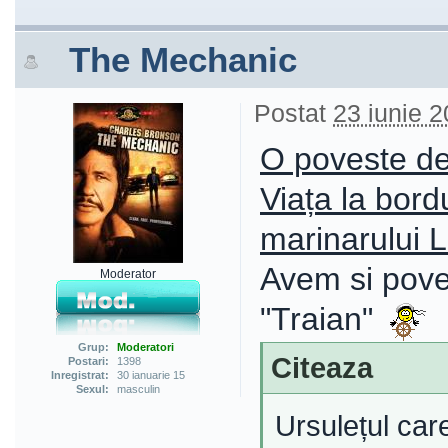
The Mechanic
Postat
23 iunie 2
O poveste de
Viața la bord
marinarului
Avem si pove
Moderator
"Traian"
Grup:
Moderatori
Citeaza
Postari:
1398
Inregistrat:
30 ianuarie 15
Sexul:
masculin
Ursulețul car