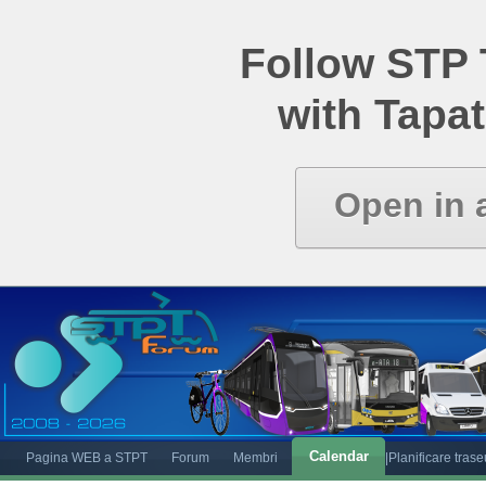
Follow STP
with Tapat
Open in 
Calendar
Pagina WEB a STPT
Forum
Membri
|Planificare tras