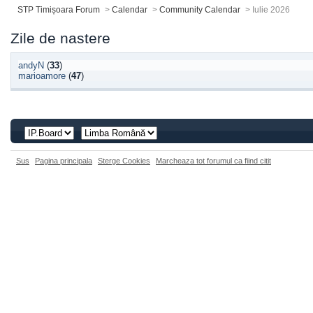
STP Timișoara Forum
>
Calendar
>
Community Calendar
>
Iulie 2026
Zile de nastere
andyN
(
33
)
marioamore
(
47
)
Sus
Pagina principala
Sterge Cookies
Marcheaza tot forumul ca fiind citit