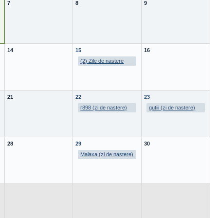
7
8
9
14
15
16
(2) Zile de nastere
21
22
23
r898 (zi de nastere)
gutiii (zi de nastere)
28
29
30
Malaxa (zi de nastere)