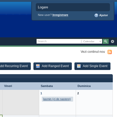
Logare
New user?
Inregistrare
Ajutor
Calendar
Vezi continut nou
dd Recurring Event
Add Ranged Event
Add Single Event
Vineri
Sambata
Duminica
1
2
Iasmin (zi de nastere)