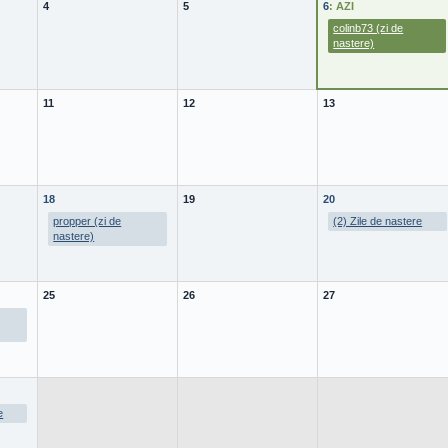
4
5
6
: AZI
colinb73 (zi de
nastere)
11
12
13
18
19
20
propper (zi de
(2) Zile de nastere
nastere)
25
26
27
e