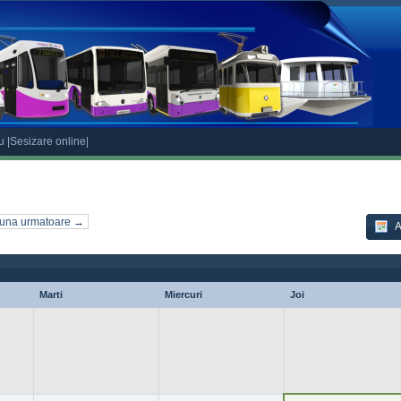
eu
|Sesizare online|
una urmatoare →
A
Marti
Miercuri
Joi