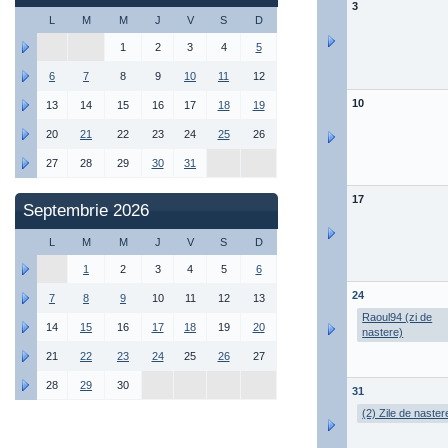
3
L
M
M
J
V
S
D
1
2
3
4
5
6
7
8
9
10
11
12
10
13
14
15
16
17
18
19
20
21
22
23
24
25
26
27
28
29
30
31
17
Septembrie 2026
L
M
M
J
V
S
D
1
2
3
4
5
6
24
7
8
9
10
11
12
13
Raoul94 (zi de
14
15
16
17
18
19
20
nastere)
21
22
23
24
25
26
27
28
29
30
31
(2) Zile de naster