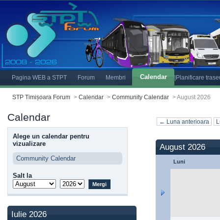
Calendar
Pagina WEB a STPT
Forum
Membri
|Planificare tras
STP Timișoara Forum
>
Calendar
>
Community Calendar
>
August 2026
Calendar
← Luna anterioara
L
Alege un calendar pentru
vizualizare
August 2026
Community Calendar
Luni
Salt la
Iulie 2026