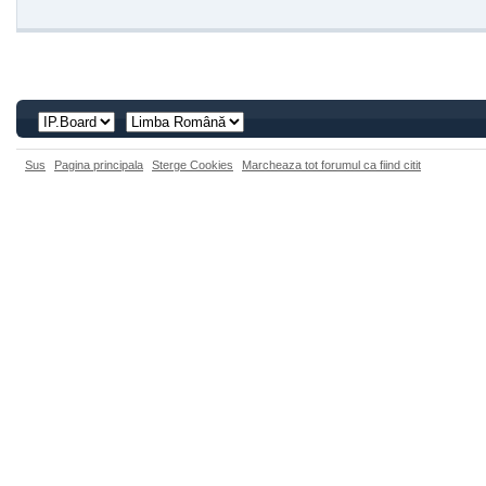
Sus
Pagina principala
Sterge Cookies
Marcheaza tot forumul ca fiind citit