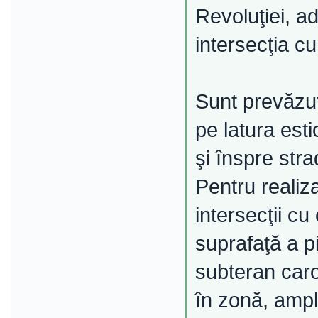
Revoluţiei, ad
intersecţia cu
Sunt prevăzut
pe latura esti
şi înspre str
Pentru realiz
intersecţii cu
suprafaţă a p
subteran caros
în zonă, ampla