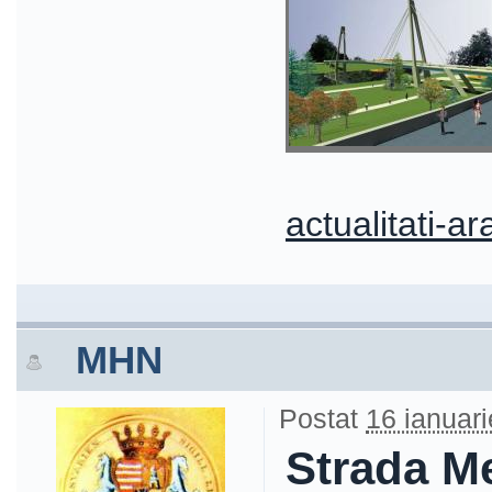
actualitati-ar
MHN
Postat
16 ianuari
Strada M