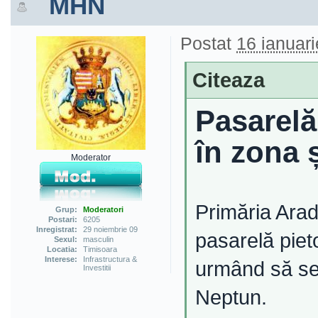
MHN
Postat
16 ianuari
Citeaza
Pasarelă
în zona 
Moderator
Primăria Arad
Grup:
Moderatori
Postari:
6205
Inregistrat:
29 noiembrie 09
pasarelă piet
Sexul:
masculin
Locatia:
Timisoara
Interese:
Infrastructura &
urmând să se 
Investitii
Neptun.