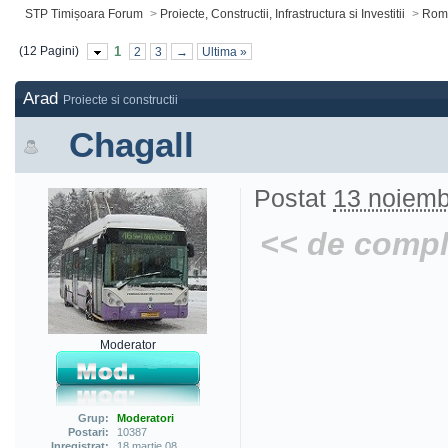
STP Timișoara Forum
>
Proiecte, Constructii, Infrastructura si Investitii
>
Roma
(12 Pagini)
1
2
3
→
Ultima »
Arad
Proiecte si constructii
Chagall
Postat
13 noiemb
<< de comple
Moderator
Grup:
Moderatori
Postari:
10387
Inregistrat:
18 martie 08