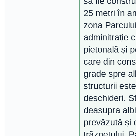
să fie constr
25 metri în a
zona Parcului
adminitrație 
pietonală şi p
care din consi
grade spre al
structurii est
deschideri. St
deasupra albi
prevăzută și o
trăznetului. 