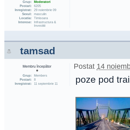
Grup:
Moderatori
Postari:
6205
Inregistrat:
29 noiembrie 09
Sexul:
masculin
Locatia:
Timisoara
Interese:
Infrastructura &
Investitii
tamsad
Postat
14 noiemb
Membru începător
Grup:
Members
poze pod tra
Postari:
8
Inregistrat:
11 septembrie 11