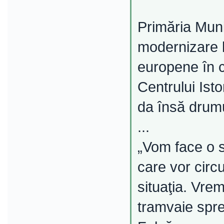
Primăria Muni
modernizare l
europene în c
Centrului Isto
da însă drumul
...
„Vom face o s
care vor circ
situaţia. Vre
tramvaie spr