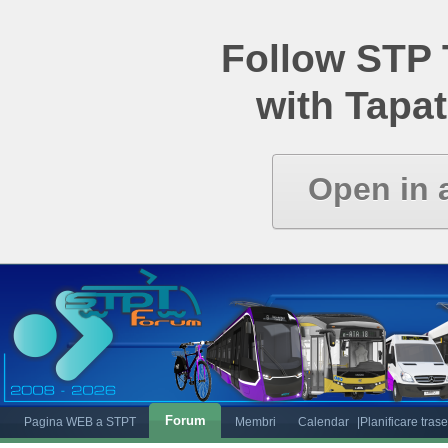
Follow STP
with Tapat
Open in 
Forum
Pagina WEB a STPT
Membri
Calendar
|Planificare tras