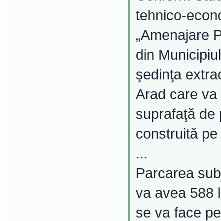
tehnico-econo
„Amenajare P
din Municipiul
şedinţa extra
Arad care va 
suprafaţă de p
construită pe
...
Parcarea subt
va avea 588 l
se va face pe