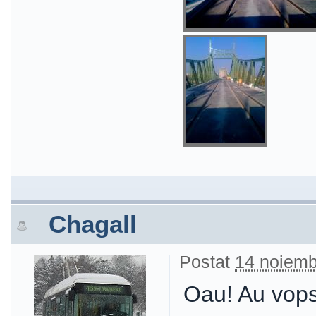
Chagall
Postat
14 noiemb
Oau! Au vopsi