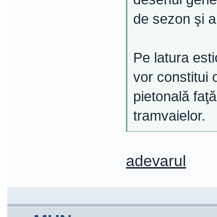
de sezon şi ar
Pe latura esti
vor constitui
pietonală faţ
tramvaielor.
adevarul