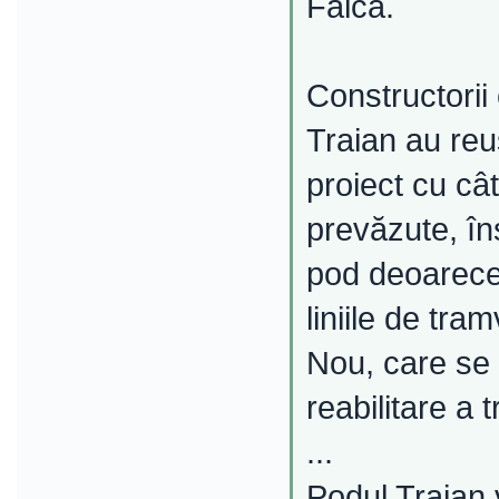
Falcă.
Constructorii 
Traian au reuş
proiect cu câ
prevăzute, îns
pod deoarece 
liniile de tr
Nou, care se 
reabilitare a 
...
Podul Traian 