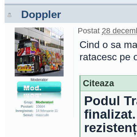
Doppler
Postat
28 decemb
Cind o sa ma
ratacesc pe o
Moderator
Citeaza
Podul Tra
Grup:
Moderatori
Postari:
10664
finalizat
Inregistrat:
14 februarie 11
Sexul:
masculin
rezisten