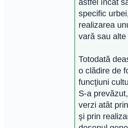
astfel încât 
specific urbei
realizarea un
vară sau alte 
Totodată deas
o clădire de f
funcţiuni cult
S-a prevăzut,
verzi atât prin
şi prin reali
desenul genera