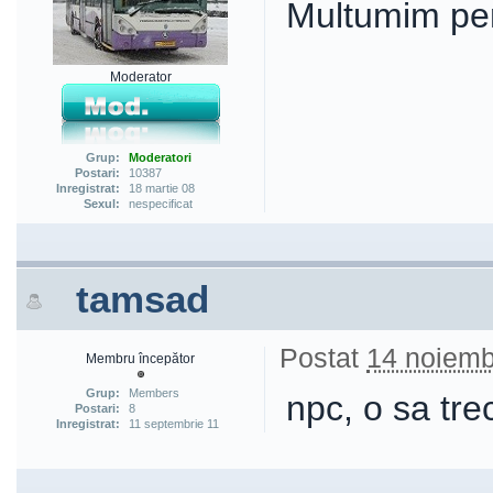
Multumim pe
Moderator
Grup:
Moderatori
Postari:
10387
Inregistrat:
18 martie 08
Sexul:
nespecificat
tamsad
Postat
14 noiemb
Membru începător
Grup:
Members
npc, o sa tre
Postari:
8
Inregistrat:
11 septembrie 11