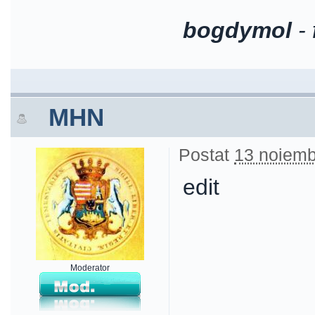
bogdymol
-
MHN
Postat
13 noiemb
edit
Moderator