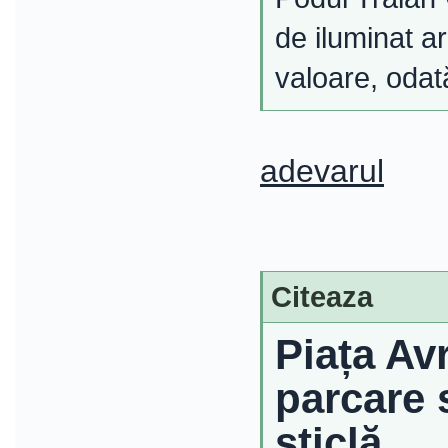
de iluminat a
valoare, odată
adevarul
Citeaza
Piața Av
parcare 
sticlă