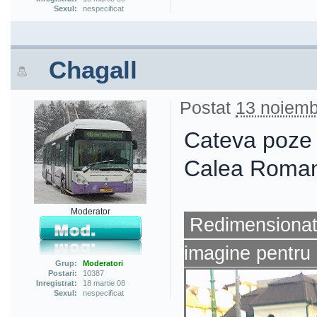
Sexul:
nespecificat
Chagall
Postat
13 noiemb
Cateva poze c
Calea Romani
Moderator
Redimensionat 
imagine pentru 
Grup:
Moderatori
Postari:
10387
Inregistrat:
18 martie 08
Sexul:
nespecificat