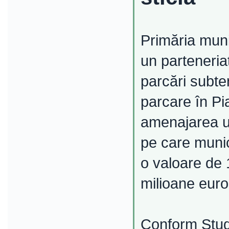
Primăria muni
un parteneria
parcări subte
parcare în Pi
amenajarea un
pe care munic
o valoare de 
milioane euro
Conform Studiu