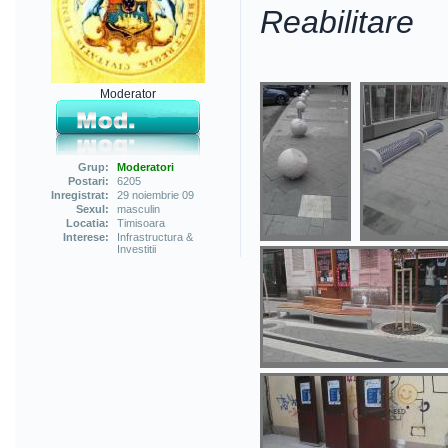
Reabilitare
Moderator
Grup:
Moderatori
Postari:
6205
Inregistrat:
29 noiembrie 09
Sexul:
masculin
Locatia:
Timisoara
Interese:
Infrastructura &
Investitii