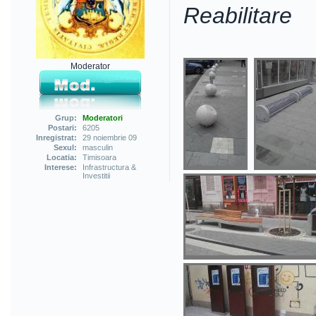
Reabilitare
Moderator
Grup:
Moderatori
Postari:
6205
Inregistrat:
29 noiembrie 09
Sexul:
masculin
Locatia:
Timisoara
Interese:
Infrastructura &
Investitii