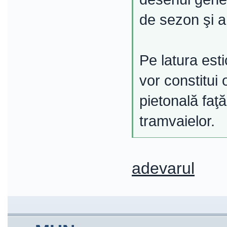
de sezon şi ar
Pe latura esti
vor constitui
pietonală faţ
tramvaielor.
adevarul