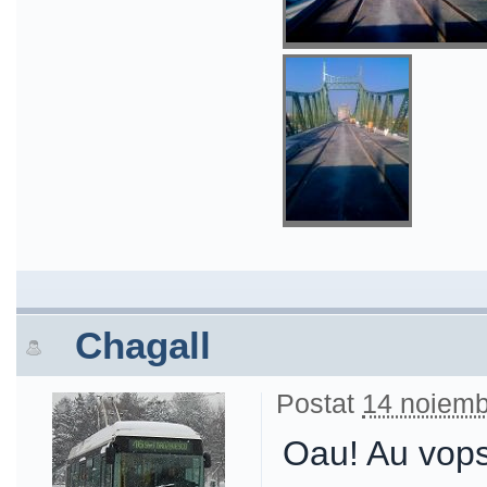
Chagall
Postat
14 noiemb
Oau! Au vopsi