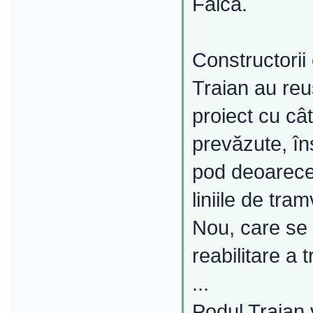
Falcă.
Constructorii 
Traian au reuş
proiect cu câ
prevăzute, îns
pod deoarece 
liniile de tr
Nou, care se 
reabilitare a 
...
Podul Traian 