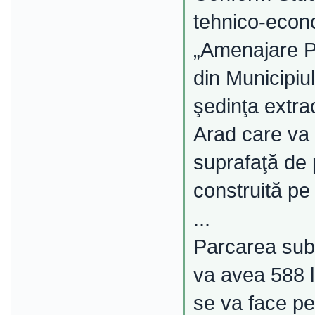
tehnico-econo
„Amenajare P
din Municipiul
şedinţa extra
Arad care va 
suprafaţă de p
construită pe
...
Parcarea subt
va avea 588 l
se va face pe