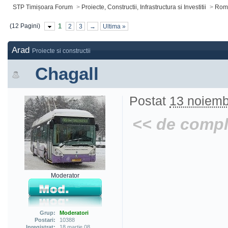
STP Timișoara Forum
>
Proiecte, Constructii, Infrastructura si Investitii
>
Roma
(12 Pagini)
1
2
3
→
Ultima »
Arad
Proiecte si constructii
Chagall
Postat
13 noiemb
<< de comple
Moderator
Grup:
Moderatori
Postari:
10388
Inregistrat:
18 martie 08