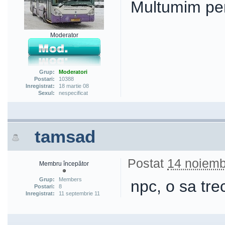
Multumim pe
Moderator
Grup:
Moderatori
Postari:
10388
Inregistrat:
18 martie 08
Sexul:
nespecificat
tamsad
Postat
14 noiemb
Membru începător
Grup:
Members
npc, o sa tre
Postari:
8
Inregistrat:
11 septembrie 11