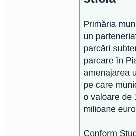
Primăria muni
un parteneria
parcări subte
parcare în Pi
amenajarea un
pe care munic
o valoare de 
milioane euro
Conform Studiu