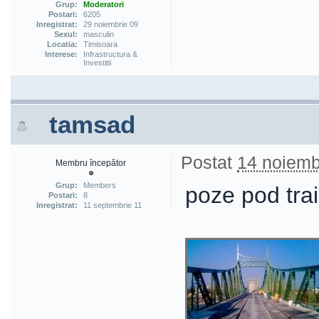
Grup:
Moderatori
Postari:
6205
Inregistrat:
29 noiembrie 09
Sexul:
masculin
Locatia:
Timisoara
Interese:
Infrastructura &
Investitii
tamsad
Postat
14 noiemb
Membru începător
Grup:
Members
poze pod tra
Postari:
8
Inregistrat:
11 septembrie 11