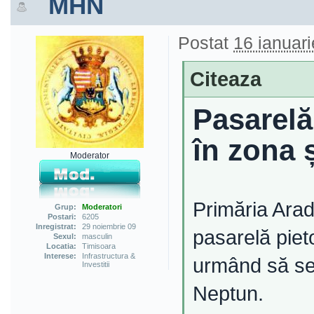
MHN
Postat
16 ianuari
Citeaza
Pasarelă
în zona 
Moderator
Primăria Arad
Grup:
Moderatori
Postari:
6205
Inregistrat:
29 noiembrie 09
pasarelă piet
Sexul:
masculin
Locatia:
Timisoara
Interese:
Infrastructura &
urmând să se 
Investitii
Neptun.