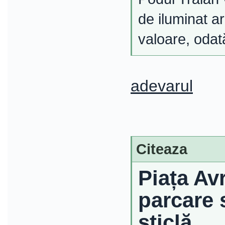
de iluminat a
valoare, odată
adevarul
Citeaza
Piața Av
parcare 
sticlă