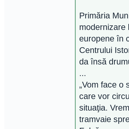
Primăria Muni
modernizare l
europene în c
Centrului Isto
da însă drumul
...
„Vom face o s
care vor circ
situaţia. Vre
tramvaie spr