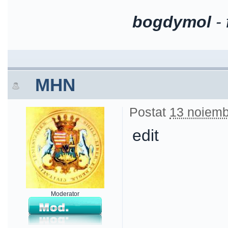
bogdymol
-
MHN
Postat
13 noiemb
edit
Moderator