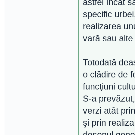
astfel încât 
specific urbei
realizarea un
vară sau alte 
Totodată deas
o clădire de f
funcţiuni cult
S-a prevăzut,
verzi atât prin
şi prin reali
desenul genera