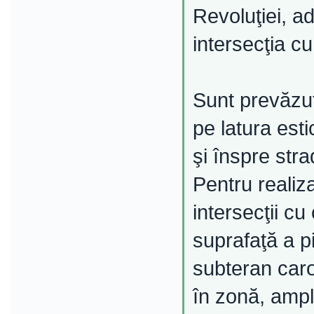
Revoluţiei, ad
intersecţia cu
Sunt prevăzut
pe latura esti
şi înspre str
Pentru realiz
intersecţii cu
suprafaţă a p
subteran caros
în zonă, ampla