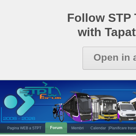
Follow STP
with Tapat
Open in 
Forum
Pagina WEB a STPT
Membri
Calendar
|Planificare tras