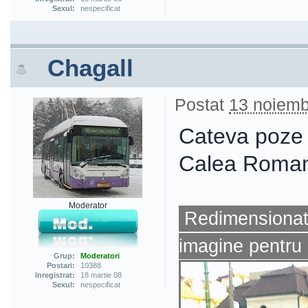
Sexul:
nespecificat
Chagall
Postat
13 noiemb
Cateva poze c
Calea Romani
Moderator
Redimensionat 
imagine pentru 
Grup:
Moderatori
Postari:
10388
Inregistrat:
18 martie 08
Sexul:
nespecificat