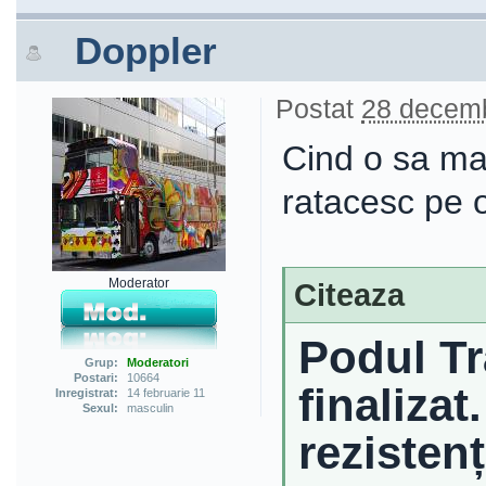
Doppler
Postat
28 decemb
Cind o sa ma
ratacesc pe o
Moderator
Citeaza
Podul Tra
Grup:
Moderatori
Postari:
10664
finalizat
Inregistrat:
14 februarie 11
Sexul:
masculin
rezisten