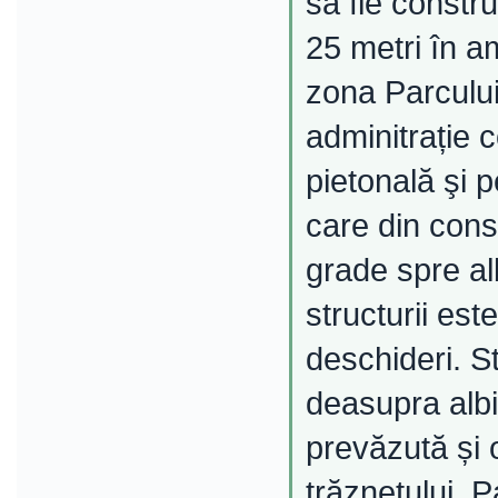
să fie constr
25 metri în a
zona Parcului
adminitrație 
pietonală şi p
care din consi
grade spre al
structurii est
deschideri. St
deasupra albi
prevăzută și o
trăznetului. 