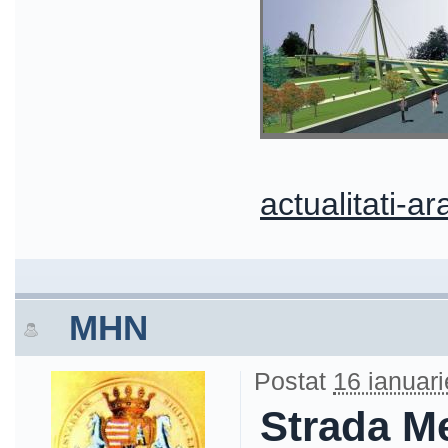
actualitati-ar
MHN
Postat
16 ianuari
Strada M