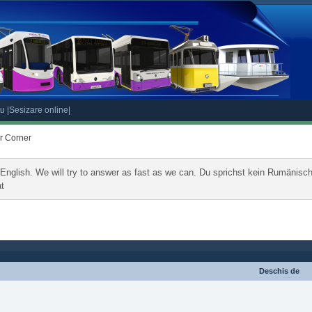
eu
|Sesizare online|
r Corner
English. We will try to answer as fast as we can. Du sprichst kein Rumänisch
at
Deschis de