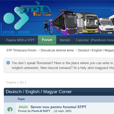
Forum
Pagina WEB a STPT
Membri
Calendar
|Planificare tras
STP Timișoara Forum
>
Discutii pe diverse teme
>
Deutsch / English / Magya
You don`t speak Romanian? Here is the place where you can write in 
möglich antworten. Nem beszel romanul? Itt a hely ahol magyarul irh
Pagina 1 din 1
Deutsch / English / Magyar Corner
Topic
Server nou pentru forumul STPT
Anunt
Postat de
Florin.B RATT
, 12 sept. 2021