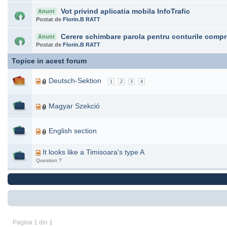
Vot privind aplicatia mobila InfoTrafic
Anunt
Postat de
Florin.B RATT
Cerere schimbare parola pentru conturile compr
Anunt
Postat de
Florin.B RATT
Topice in acest forum
Deutsch-Sektion
1
2
3
4
Magyar Szekció
English section
It looks like a Timisoara's type A
Question ?
Pagina 1 din 1