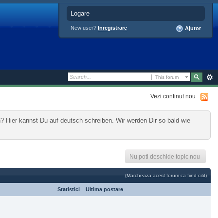
Logare
New user?
Inregistrare
Ajutor
This forum
Vezi continut nou
? Hier kannst Du auf deutsch schreiben. Wir werden Dir so bald wie
Nu poti deschide topic nou
(Marcheaza acest forum ca fiind citit)
Statistici
Ultima postare