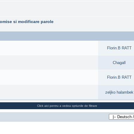
omise si modificare parole
Florin.B RATT
Chagall
Florin.B RATT
zeljko halambek
Click aici pentru a vedea optiunile de filtrare