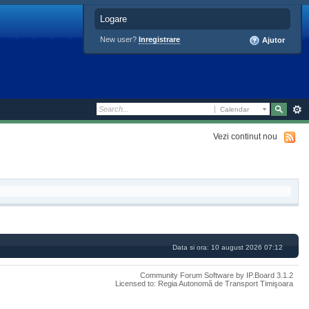
Logare
New user?
Inregistrare
Ajutor
Calendar
Vezi continut nou
Data si ora: 10 august 2026 07:12
Community Forum Software by IP.Board 3.1.2
Licensed to: Regia Autonomă de Transport Timişoara