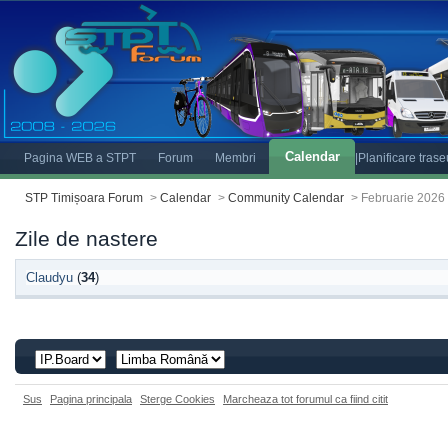
Calendar
Pagina WEB a STPT
Forum
Membri
|Planificare tras
STP Timișoara Forum
>
Calendar
>
Community Calendar
>
Februarie 2026
Zile de nastere
Claudyu
(
34
)
Sus
Pagina principala
Sterge Cookies
Marcheaza tot forumul ca fiind citit