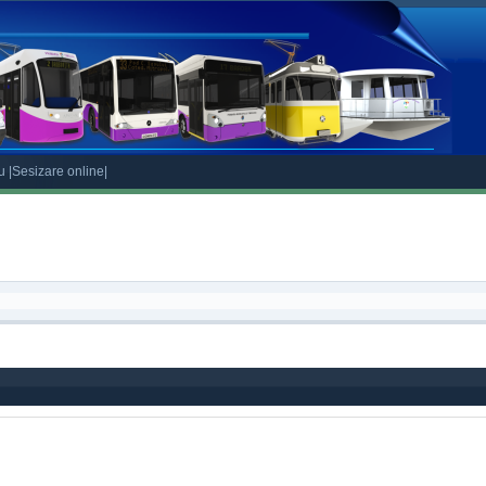
eu
|Sesizare online|