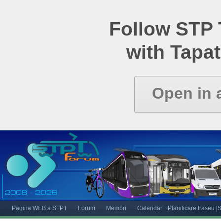
Follow STP
with Tapat
Open in 
Pagina WEB a STPT
Forum
Membri
Calendar
|Planificare traseu
|