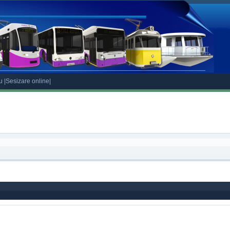
eu
|Sesizare online|