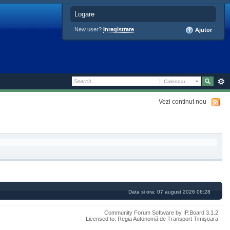
Logare
New user?
Inregistrare
Ajutor
Calendar
Vezi continut nou
Data si ora: 07 august 2026 06:28
Community Forum Software by IP.Board 3.1.2
Licensed to: Regia Autonomă de Transport Timişoara