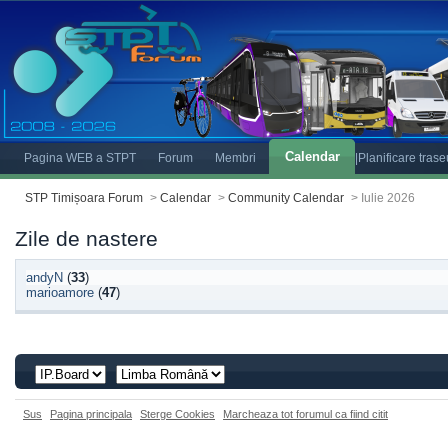
Calendar
Pagina WEB a STPT
Forum
Membri
|Planificare tras
STP Timișoara Forum
>
Calendar
>
Community Calendar
>
Iulie 2026
Zile de nastere
andyN
(
33
)
marioamore
(
47
)
Sus
Pagina principala
Sterge Cookies
Marcheaza tot forumul ca fiind citit