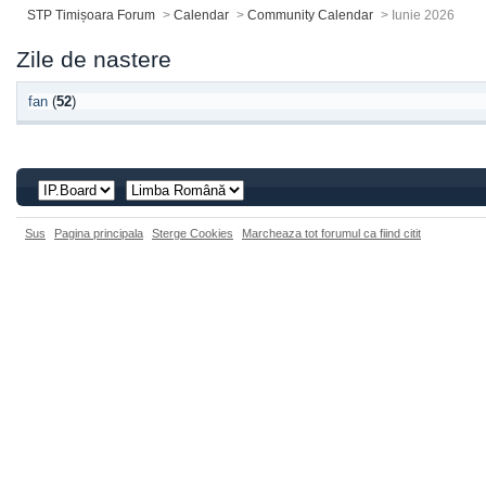
STP Timișoara Forum
>
Calendar
>
Community Calendar
>
Iunie 2026
Zile de nastere
fan
(
52
)
Sus
Pagina principala
Sterge Cookies
Marcheaza tot forumul ca fiind citit