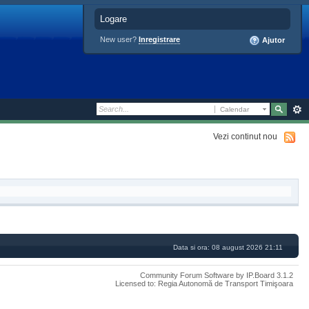
Logare
New user?
Inregistrare
Ajutor
Calendar
Vezi continut nou
Data si ora: 08 august 2026 21:11
Community Forum Software by IP.Board 3.1.2
Licensed to: Regia Autonomă de Transport Timişoara