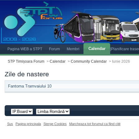
Calendar
Pagina WEB a STPT
Forum
Membri
|Planificare tras
STP Timișoara Forum
>
Calendar
>
Community Calendar
>
Iunie 2026
Zile de nastere
Fantoma Tramvaiului 10
Sus
Pagina principala
Sterge Cookies
Marcheaza tot forumul ca fiind citit