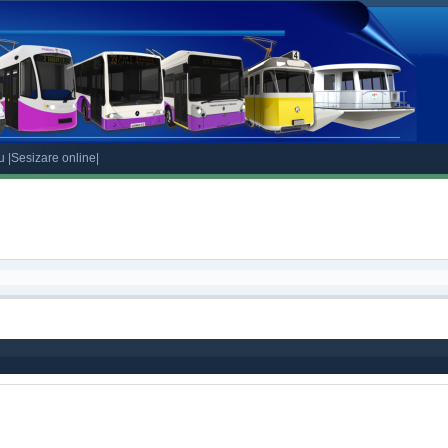
eu
|Sesizare online|