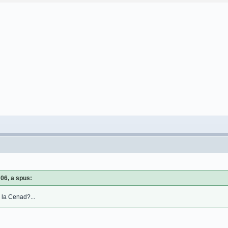
:06, a spus:
 la Cenad?...