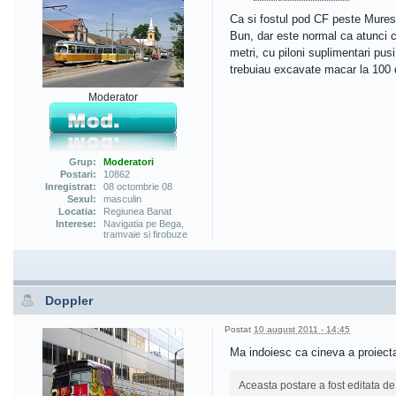
Ca si fostul pod CF peste Mures
Bun, dar este normal ca atunci ca
metri, cu piloni suplimentari pu
trebuiau excavate macar la 100 de
Moderator
Grup:
Moderatori
Postari:
10862
Inregistrat:
08 octombrie 08
Sexul:
masculin
Locatia:
Regiunea Banat
Interese:
Navigatia pe Bega,
tramvaie si firobuze
Doppler
Postat
10 august 2011 - 14:45
Ma indoiesc ca cineva a proiectat 
Aceasta postare a fost editata d