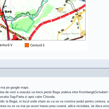
u-ma pe google maps.
tea de vest a orasului va trece peste Bega undeva intre Kromberg&Schubert si 
rcatia Sag-Parta si apoi catre Chisoda.
ordic la Begai, in locul unde stiam eu ca se va construi podul pentru centura,
ntura nu se va mai pe acest traseu prea curand, adica niciodata, iar daca exist