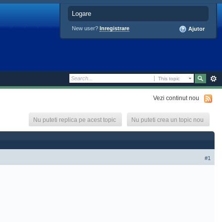
Logare
New user?
Inregistrare
Ajutor
This topic
Vezi continut nou
Nu puteti replica pe acest topic
Nu puteti crea un topic nou
#1