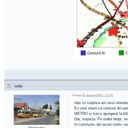
mile
Postat
07 august 2011 - 21:51
Iata ce surpriza am avut uitand
Eu unul stiam ca centura din par
METRO si Iveco ajungand la bifu
Dar, surpriza. Pe malul drept, n
In concluzie, din acest motiv ce
Moderator