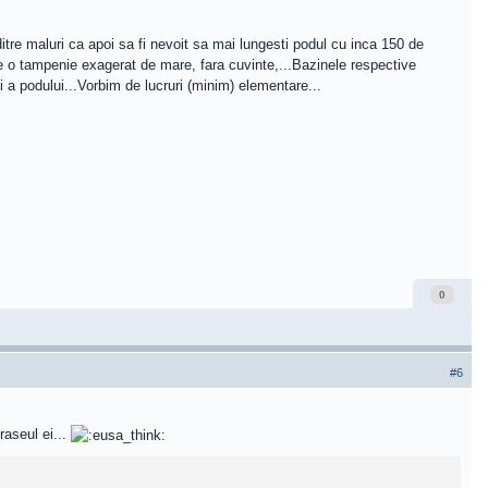
ditre maluri ca apoi sa fi nevoit sa mai lungesti podul cu inca 150 de
te o tampenie exagerat de mare, fara cuvinte,...Bazinele respective
si a podului...Vorbim de lucruri (minim) elementare...
0
#6
raseul ei...