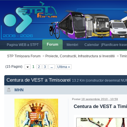
Forum
Pagina WEB a STPT
Membri
Calendar
|Planificare tras
STP Timișoara Forum
>
Proiecte, Constructii, Infrastructura si Investitii
>
Timis
(15 Pagini)
1
2
3
→
Ultima »
Centura de VEST a Timisoarei
13.2 Km (constructor desemnat NU
MHN
Postat
18 septembrie 2010 - 10:59
Centura de VEST a Timi