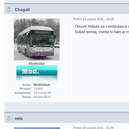
Chagall
Postat
10 august 2011 - 10:08
Oricum trebuia sa construiasca 
Solutii exista, vointa si bani ar ma
Moderator
Grup:
Moderatori
Postari:
10389
Inregistrat:
18 martie 08
Sexul:
nespecificat
mile
Postat
10 august 2011 - 11:06