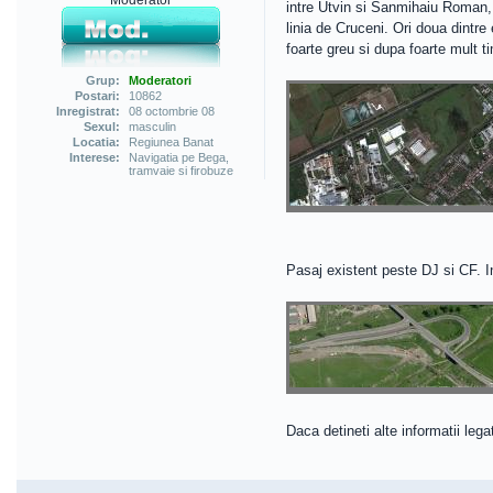
intre Utvin si Sanmihaiu Roman, i
linia de Cruceni. Ori doua dintre
foarte greu si dupa foarte mult t
Grup:
Moderatori
Postari:
10862
Inregistrat:
08 octombrie 08
Sexul:
masculin
Locatia:
Regiunea Banat
Interese:
Navigatia pe Bega,
tramvaie si firobuze
Pasaj existent peste DJ si CF. I
Daca detineti alte informatii leg