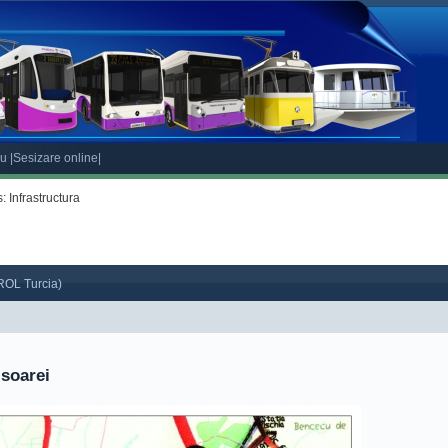
eu
|Sesizare online|
: Infrastructura
ROL Turcia)
soarei