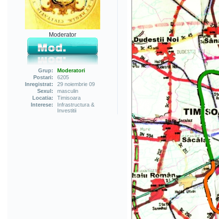
Moderator
Grup:
Moderatori
Postari:
6205
Inregistrat:
29 noiembrie 09
Sexul:
masculin
Locatia:
Timisoara
Interese:
Infrastructura &
Investitii