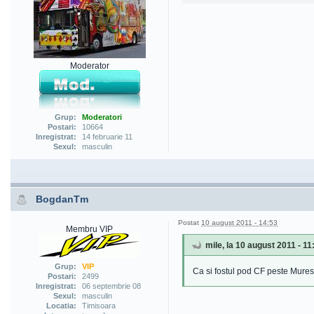
Moderator
Grup:
Moderatori
Postari:
10664
Inregistrat:
14 februarie 11
Sexul:
masculin
BogdanTm
Postat
10 august 2011 - 14:53
Membru VIP
mile, la 10 august 2011 - 11
Grup:
VIP
Ca si fostul pod CF peste Mures
Postari:
2499
Inregistrat:
06 septembrie 08
Sexul:
masculin
Locatia:
Timisoara