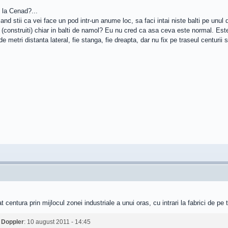
 la Cenad?...
nd stii ca vei face un pod intr-un anume loc, sa faci intai niste balti pe unul 
si (construiti) chiar in balti de namol? Eu nu cred ca asa ceva este normal. Es
 metri distanta lateral, fie stanga, fie dreapta, dar nu fix pe traseul centurii 
centura prin mijlocul zonei industriale a unui oras, cu intrari la fabrici de pe t
e
Doppler
: 10 august 2011 - 14:45