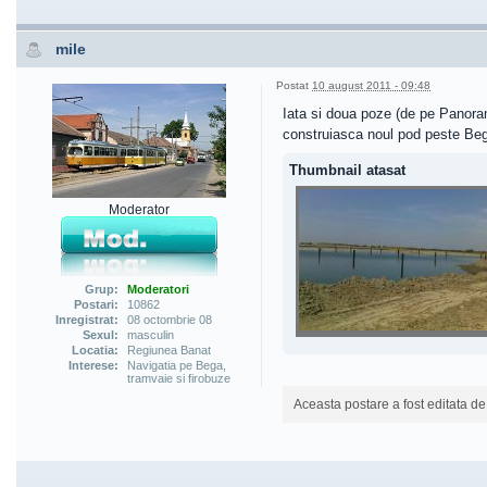
mile
Postat
10 august 2011 - 09:48
Iata si doua poze (de pe Panoram
construiasca noul pod peste Beg
Thumbnail atasat
Moderator
Grup:
Moderatori
Postari:
10862
Inregistrat:
08 octombrie 08
Sexul:
masculin
Locatia:
Regiunea Banat
Interese:
Navigatia pe Bega,
tramvaie si firobuze
Aceasta postare a fost editata d