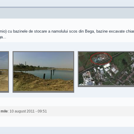
io) cu bazinele de stocare a namolului scos din Bega, bazine excavate chiar pe
a...
e
mile
: 10 august 2011 - 09:51